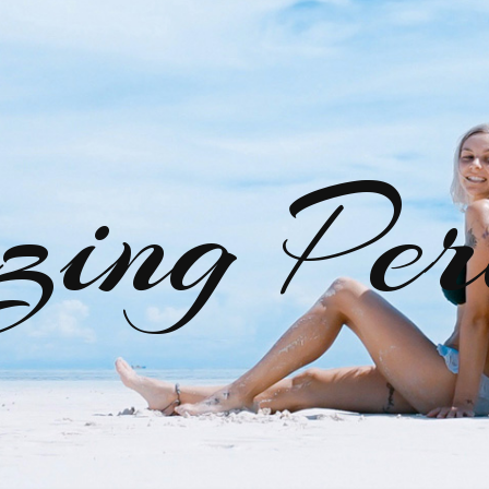
zing Per