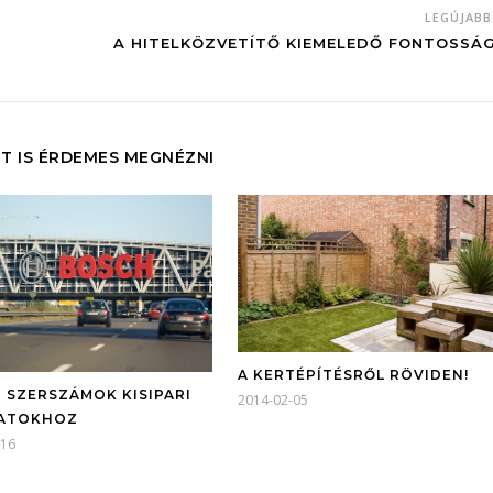
LEGÚJAB
A HITELKÖZVETÍTŐ KIEMELEDŐ FONTOSSÁ
T IS ÉRDEMES MEGNÉZNI
A KERTÉPÍTÉSRŐL RÖVIDEN!
 SZERSZÁMOK KISIPARI
2014-02-05
DATOKHOZ
-16