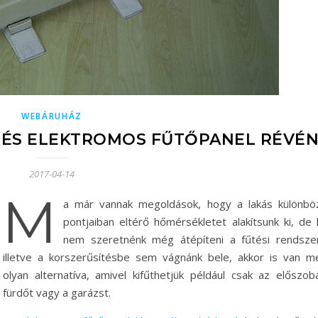
WEBÁRUHÁZ
TÉS ELEKTROMOS FŰTŐPANEL RÉVÉ
2017-04-14
M
a már vannak megoldások, hogy a lakás különbö
pontjaiban eltérő hőmérsékletet alakítsunk ki, de 
nem szeretnénk még átépíteni a fűtési rendszer
illetve a korszerűsítésbe sem vágnánk bele, akkor is van m
olyan alternatíva, amivel kifűthetjük például csak az előszobá
fürdőt vagy a garázst.