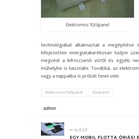
Elektromos fűtőpanel
technológiákat alkalmaztak a megépítése 
kifejezetten energiatakarékosan tudjon üzem
megvédi a kifröccsenő víztől és egyéb ned
műhelybe is használni. Továbbá, az elektrom
vagy a nappaliba is próbát tenni vele.
elektromos fűtőpanel
fűtőpanel
-
admin
ELŐZŐ
EGY MOBIL FLOTTA ÓRIÁSI 