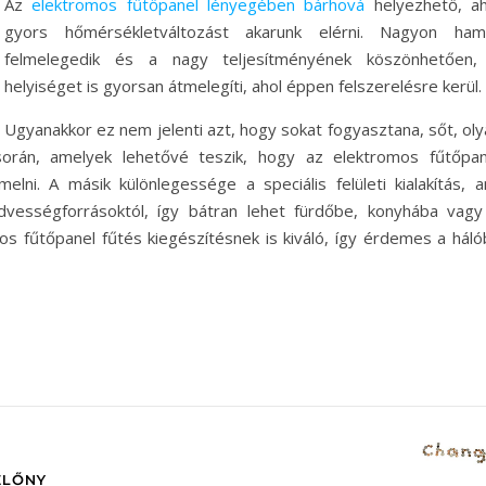
Az
elektromos fűtőpanel lényegében bárhová
helyezhető, ah
gyors hőmérsékletváltozást akarunk elérni. Nagyon ham
felmelegedik és a nagy teljesítményének köszönhetően,
helyiséget is gyorsan átmelegíti, ahol éppen felszerelésre kerül.
Ugyanakkor ez nem jelenti azt, hogy sokat fogyasztana, sőt, oly
során, amelyek lehetővé teszik, hogy az elektromos fűtőpan
elni. A másik különlegessége a speciális felületi kialakítás, a
vességforrásoktól, így bátran lehet fürdőbe, konyhába vagy
os fűtőpanel fűtés kiegészítésnek is kiváló, így érdemes a háló
ELŐNY