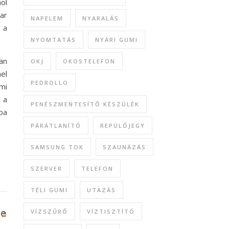
ol
ar
NAPELEM
NYARALÁS
 a
NYOMTATÁS
NYÁRI GUMI
an
OKJ
OKOSTELEFON
el
PEDROLLO
mi
 a
PENÉSZMENTESÍTŐ KÉSZÜLÉK
ba
PÁRÁTLANÍTÓ
REPÜLŐJEGY
SAMSUNG TOK
SZAUNÁZÁS
SZERVER
TELEFON
TÉLI GUMI
UTAZÁS
VÍZSZŰRŐ
VÍZTISZTÍTÓ