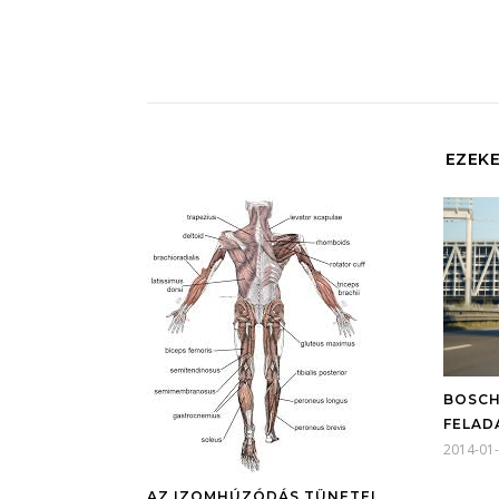
EZEKE
BOSCH
FELA
2014-01
AZ IZOMHÚZÓDÁS TÜNETEI