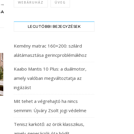
WEBÁRUHÁZ
ÜVEG
B
GA
LEGUTÓBBI BEJEGYZÉSEK
Kemény matrac 160×200: szilárd
alátámasztása gerincproblémákhoz
Kaabo Mantis 10 Plus: a duálmotor,
amely valóban megváltoztatja az
ingázást
Mit tehet a végrehajtó ha nincs
semmim: Újváry Zsolt jogi védelme
Tenisz karkötő: az örök klasszikus,
amely generációk óta hódít