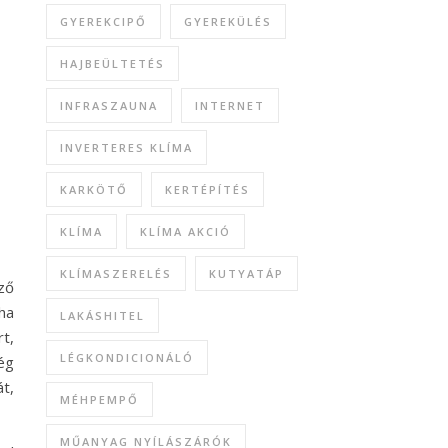
GYEREKCIPŐ
GYEREKÜLÉS
HAJBEÜLTETÉS
INFRASZAUNA
INTERNET
INVERTERES KLÍMA
KARKÖTŐ
KERTÉPÍTÉS
N
KLÍMA
KLÍMA AKCIÓ
KLÍMASZERELÉS
KUTYATÁP
ző
ha
LAKÁSHITEL
t,
LÉGKONDICIONÁLÓ
ég
t,
MÉHPEMPŐ
MŰANYAG NYÍLÁSZÁRÓK