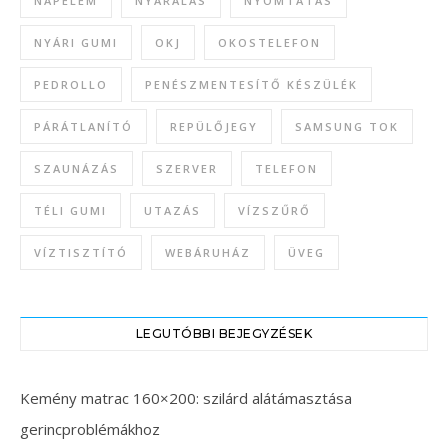
NAPELEM
NYARALÁS
NYOMTATÁS
NYÁRI GUMI
OKJ
OKOSTELEFON
PEDROLLO
PENÉSZMENTESÍTŐ KÉSZÜLÉK
PÁRÁTLANÍTÓ
REPÜLŐJEGY
SAMSUNG TOK
SZAUNÁZÁS
SZERVER
TELEFON
TÉLI GUMI
UTAZÁS
VÍZSZŰRŐ
VÍZTISZTÍTÓ
WEBÁRUHÁZ
ÜVEG
LEGUTÓBBI BEJEGYZÉSEK
Kemény matrac 160×200: szilárd alátámasztása
gerincproblémákhoz