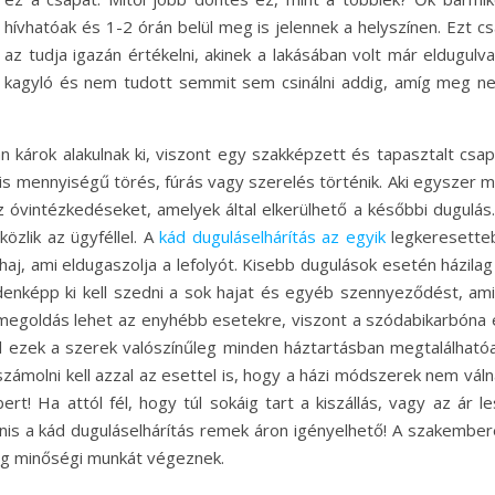
hívhatóak és 1-2 órán belül meg is jelennek a helyszínen. Ezt c
az tudja igazán értékelni, akinek a lakásában volt már eldugulv
kagyló és nem tudott semmit sem csinálni addig, amíg meg n
 károk alakulnak ki, viszont egy szakképzett és tapasztalt csap
s mennyiségű törés, fúrás vagy szerelés történik. Aki egyszer m
 óvintézkedéseket, amelyek által elkerülhető a későbbi dugulás.
özlik az ügyféllel. A
kád duguláselhárítás az egyik
legkeresette
aj, ami eldugaszolja a lefolyót. Kisebb dugulások esetén házilag
enképp ki kell szedni a sok hajat és egyéb szennyeződést, ami
ó megoldás lehet az enyhébb esetekre, viszont a szódabikarbóna 
 ezek a szerek valószínűleg minden háztartásban megtalálhatóa
ámolni kell azzal az esettel is, hogy a házi módszerek nem váln
rt! Ha attól fél, hogy túl sokáig tart a kiszállás, vagy az ár l
anis a kád duguláselhárítás remek áron igényelhető! A szakember
dig minőségi munkát végeznek.