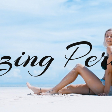
zing Per