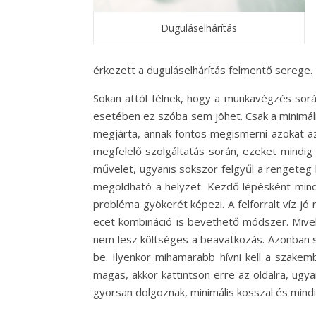
Duguláselhárítás
érkezett a duguláselhárítás felmentő serege.
Sokan attól félnek, hogy a munkavégzés során
esetében ez szóba sem jöhet. Csak a minimáli
megjárta, annak fontos megismerni azokat az
megfelelő szolgáltatás során, ezeket mindig k
művelet, ugyanis sokszor felgyűl a rengeteg h
megoldható a helyzet. Kezdő lépésként mind
probléma gyökerét képezi. A felforralt víz j
ecet kombináció is bevethető módszer. Mivel
nem lesz költséges a beavatkozás. Azonban sz
be. Ilyenkor mihamarabb hívni kell a szakembe
magas, akkor kattintson erre az oldalra, ugy
gyorsan dolgoznak, minimális kosszal és min