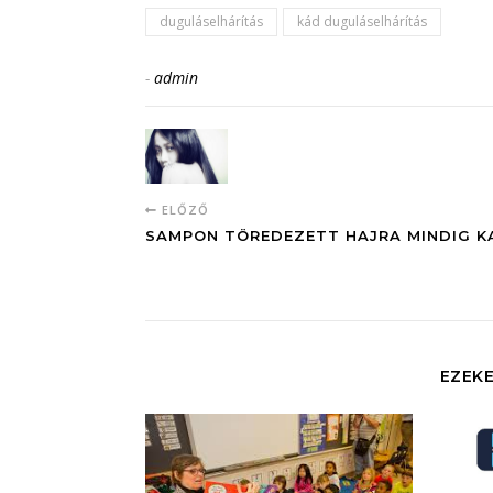
duguláselhárítás
kád duguláselhárítás
-
admin
ELŐZŐ
SAMPON TÖREDEZETT HAJRA MINDIG 
EZEKE