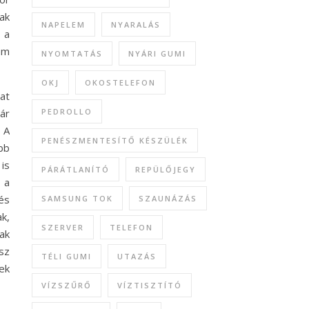
sak
NAPELEM
NYARALÁS
a a
em
NYOMTATÁS
NYÁRI GUMI
OKJ
OKOSTELEFON
at
ár
PEDROLLO
 A
PENÉSZMENTESÍTŐ KÉSZÜLÉK
bb
 is
PÁRÁTLANÍTÓ
REPÜLŐJEGY
 a
és
SAMSUNG TOK
SZAUNÁZÁS
k,
SZERVER
TELEFON
ak
esz
TÉLI GUMI
UTAZÁS
ek
VÍZSZŰRŐ
VÍZTISZTÍTÓ