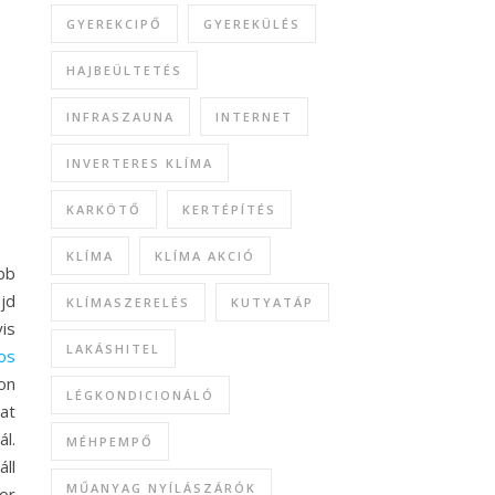
GYEREKCIPŐ
GYEREKÜLÉS
HAJBEÜLTETÉS
INFRASZAUNA
INTERNET
INVERTERES KLÍMA
KARKÖTŐ
KERTÉPÍTÉS
KLÍMA
KLÍMA AKCIÓ
bb
jd
KLÍMASZERELÉS
KUTYATÁP
is
LAKÁSHITEL
os
on
LÉGKONDICIONÁLÓ
at
l.
MÉHPEMPŐ
ll
MŰANYAG NYÍLÁSZÁRÓK
or