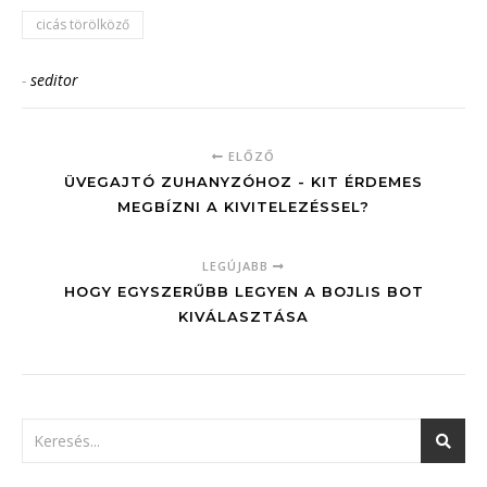
cicás törölköző
-
seditor
ELŐZŐ
ÜVEGAJTÓ ZUHANYZÓHOZ - KIT ÉRDEMES
MEGBÍZNI A KIVITELEZÉSSEL?
LEGÚJABB
HOGY EGYSZERŰBB LEGYEN A BOJLIS BOT
KIVÁLASZTÁSA