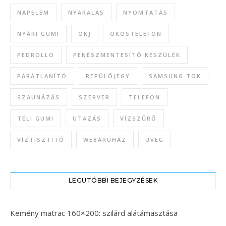
NAPELEM
NYARALÁS
NYOMTATÁS
NYÁRI GUMI
OKJ
OKOSTELEFON
PEDROLLO
PENÉSZMENTESÍTŐ KÉSZÜLÉK
PÁRÁTLANÍTÓ
REPÜLŐJEGY
SAMSUNG TOK
SZAUNÁZÁS
SZERVER
TELEFON
TÉLI GUMI
UTAZÁS
VÍZSZŰRŐ
VÍZTISZTÍTÓ
WEBÁRUHÁZ
ÜVEG
LEGUTÓBBI BEJEGYZÉSEK
Kemény matrac 160×200: szilárd alátámasztása