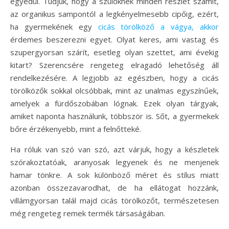
egyedül. Tudjuk, hogy a szülőknek minden részlet számít,
az organikus sampontól a legkényelmesebb cipőig, ezért,
ha gyermekének egy
cicás törölköző a vágya, akkor
érdemes beszerezni egyet. Olyat keres, ami vastag és
szupergyorsan szárít, esetleg olyan szettet, ami évekig
kitart? Szerencsére rengeteg elragadó lehetőség áll
rendelkezésére.
A legjobb az egészben, hogy a cicás
törölközők sokkal olcsóbbak, mint az unalmas egyszínűek,
amelyek a fürdőszobában lógnak. Ezek olyan tárgyak,
amiket naponta használunk, többször is. Sőt, a gyermekek
bőre érzékenyebb, mint a felnőtteké.
Ha róluk van szó van szó, azt várjuk, hogy a készletek
szórakoztatóak, aranyosak legyenek és ne menjenek
hamar tönkre. A sok különböző méret és stílus miatt
azonban összezavarodhat, de ha ellátogat hozzánk,
villámgyorsan talál majd cicás törölközőt, természetesen
még rengeteg remek termék társaságában.