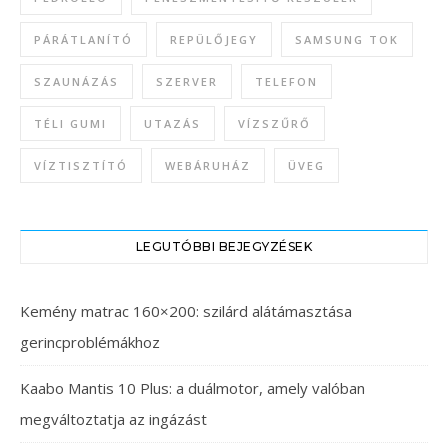
PÁRÁTLANÍTÓ
REPÜLŐJEGY
SAMSUNG TOK
SZAUNÁZÁS
SZERVER
TELEFON
TÉLI GUMI
UTAZÁS
VÍZSZŰRŐ
VÍZTISZTÍTÓ
WEBÁRUHÁZ
ÜVEG
LEGUTÓBBI BEJEGYZÉSEK
Kemény matrac 160×200: szilárd alátámasztása
gerincproblémákhoz
Kaabo Mantis 10 Plus: a duálmotor, amely valóban
megváltoztatja az ingázást