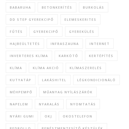
BABARUHA
BETONKERÍTÉS
BURKOLÁS
DD STEP GYEREKCIPŐ
ELEMESKERITES
FŰTÉS
GYEREKCIPŐ
GYEREKÜLÉS
HAJBEÜLTETÉS
INFRASZAUNA
INTERNET
INVERTERES KLÍMA
KARKÖTŐ
KERTÉPÍTÉS
KLÍMA
KLÍMA AKCIÓ
KLÍMASZERELÉS
KUTYATÁP
LAKÁSHITEL
LÉGKONDICIONÁLÓ
MÉHPEMPŐ
MŰANYAG NYÍLÁSZÁRÓK
NAPELEM
NYARALÁS
NYOMTATÁS
NYÁRI GUMI
OKJ
OKOSTELEFON
PEDROLLO
PENÉSZMENTESÍTŐ KÉSZÜLÉK