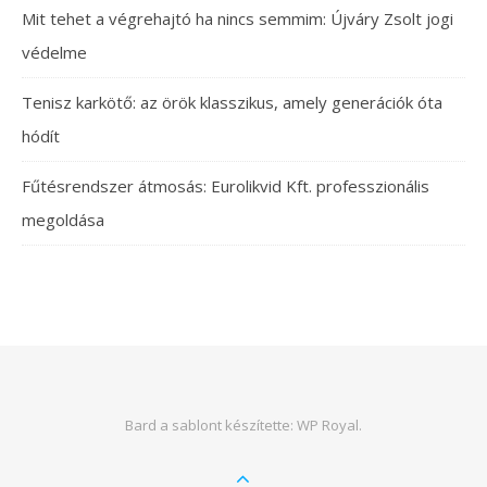
Mit tehet a végrehajtó ha nincs semmim: Újváry Zsolt jogi
védelme
Tenisz karkötő: az örök klasszikus, amely generációk óta
hódít
Fűtésrendszer átmosás: Eurolikvid Kft. professzionális
megoldása
Bard a sablont készítette:
WP Royal
.