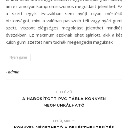
ám ez amolyan kompromisszumos megoldást jelenthet. Ez
a szett egyik évszakban sem nyújt olyan mértékű
biztonságot, mint a valóban passzoló téli vagy nyári gumi
szett, viszont elégséges megoldást jelenthet mindkét
évszakban. Ez maximum azoknak lehet ajánlott, akik a két
külön gumi szettet nem tudnák megengedni maguknak.
Nyári gumi
-
admin
ELŐZŐ
A HABOSÍTOTT PVC TÁBLA KÖNNYEN
MEGMUNKÁLHATÓ
LEGÚJABB
KÖNNYEN VÉGEZHETŐ A PENÉSZMENTESÍTÉS