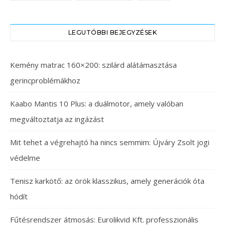
LEGUTÓBBI BEJEGYZÉSEK
Kemény matrac 160×200: szilárd alátámasztása
gerincproblémákhoz
Kaabo Mantis 10 Plus: a duálmotor, amely valóban
megváltoztatja az ingázást
Mit tehet a végrehajtó ha nincs semmim: Újváry Zsolt jogi
védelme
Tenisz karkötő: az örök klasszikus, amely generációk óta
hódít
Fűtésrendszer átmosás: Eurolikvid Kft. professzionális