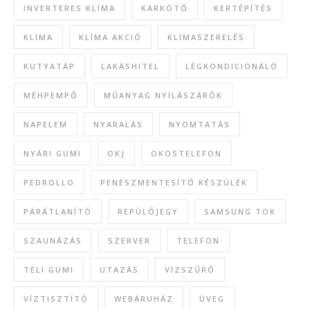
INVERTERES KLÍMA
KARKÖTŐ
KERTÉPÍTÉS
KLÍMA
KLÍMA AKCIÓ
KLÍMASZERELÉS
KUTYATÁP
LAKÁSHITEL
LÉGKONDICIONÁLÓ
MÉHPEMPŐ
MŰANYAG NYÍLÁSZÁRÓK
NAPELEM
NYARALÁS
NYOMTATÁS
NYÁRI GUMI
OKJ
OKOSTELEFON
PEDROLLO
PENÉSZMENTESÍTŐ KÉSZÜLÉK
PÁRÁTLANÍTÓ
REPÜLŐJEGY
SAMSUNG TOK
SZAUNÁZÁS
SZERVER
TELEFON
TÉLI GUMI
UTAZÁS
VÍZSZŰRŐ
VÍZTISZTÍTÓ
WEBÁRUHÁZ
ÜVEG