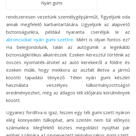
Nyári gumi
rendszeresen vezetünk személygépjárműt, figyeljünk oda
annak megfelelő karbantartására. Ügyeljünk az alapvető
biztonságunkra, például nyaranta cseréljük le az
abroncsokat nyári gumi szettre
. Miért is olyan fontos ez?
Ha belegondolunk, talán az autógumik a leginkább
biztonságkritikus alkatrészek. Ezeken keresztül történik az
összes nyomaték-átvitel az autó kerekeiről a földre és
ezeken múlik, hogy mekkora az aszfalt illetve a jármű
közötti tapadási tényező. Télen nyári gumi készlet
használata veszélyes túlkormányzottságot
eredményezhet, még az átlagos téli időjárási körülmények
között.
Ugyanez fordítva is igaz, hiszen egy téli gumi szett nyáron
elég könnyedén túlkophat, ami szintén nem túl előnyös
számunkra. Megfelelő köztes megoldást nyújthat pár
ember számára az úgynevezett négyévszakos gumi szett,