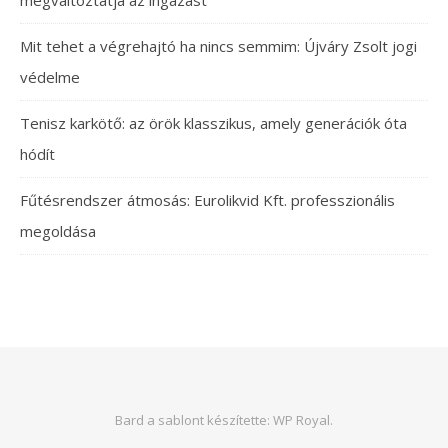
megváltoztatja az ingázást
Mit tehet a végrehajtó ha nincs semmim: Újváry Zsolt jogi
védelme
Tenisz karkötő: az örök klasszikus, amely generációk óta
hódít
Fűtésrendszer átmosás: Eurolikvid Kft. professzionális
megoldása
Bard a sablont készítette:
WP Royal
.