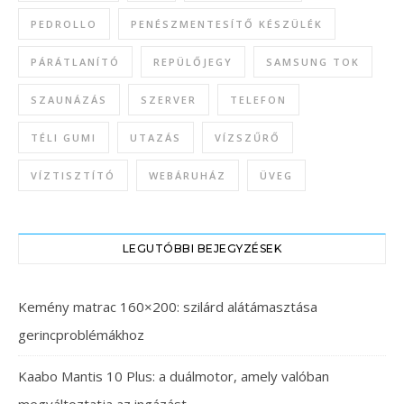
PEDROLLO
PENÉSZMENTESÍTŐ KÉSZÜLÉK
PÁRÁTLANÍTÓ
REPÜLŐJEGY
SAMSUNG TOK
SZAUNÁZÁS
SZERVER
TELEFON
TÉLI GUMI
UTAZÁS
VÍZSZŰRŐ
VÍZTISZTÍTÓ
WEBÁRUHÁZ
ÜVEG
LEGUTÓBBI BEJEGYZÉSEK
Kemény matrac 160×200: szilárd alátámasztása
gerincproblémákhoz
Kaabo Mantis 10 Plus: a duálmotor, amely valóban