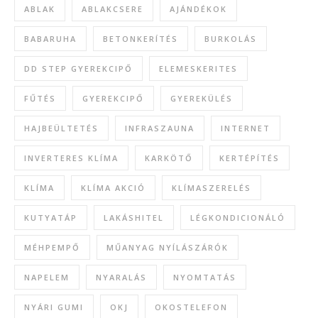
ABLAK
ABLAKCSERE
AJÁNDÉKOK
BABARUHA
BETONKERÍTÉS
BURKOLÁS
DD STEP GYEREKCIPŐ
ELEMESKERITES
FŰTÉS
GYEREKCIPŐ
GYEREKÜLÉS
HAJBEÜLTETÉS
INFRASZAUNA
INTERNET
INVERTERES KLÍMA
KARKÖTŐ
KERTÉPÍTÉS
KLÍMA
KLÍMA AKCIÓ
KLÍMASZERELÉS
KUTYATÁP
LAKÁSHITEL
LÉGKONDICIONÁLÓ
MÉHPEMPŐ
MŰANYAG NYÍLÁSZÁRÓK
NAPELEM
NYARALÁS
NYOMTATÁS
NYÁRI GUMI
OKJ
OKOSTELEFON