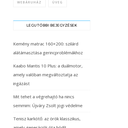
WEBÁRUHÁZ
ÜVEG
LEGUTÓBBI BEJEGYZÉSEK
Kemény matrac 160×200: szilárd
alátámasztása gerincproblémákhoz
Kaabo Mantis 10 Plus: a duálmotor,
amely valóban megváltoztatja az
ingázást
Mit tehet a végrehajtó ha nincs
semmim: Újváry Zsolt jogi védelme
Tenisz karkötő: az örök klasszikus,
amely generációk óta hódít