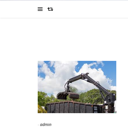
-
admin