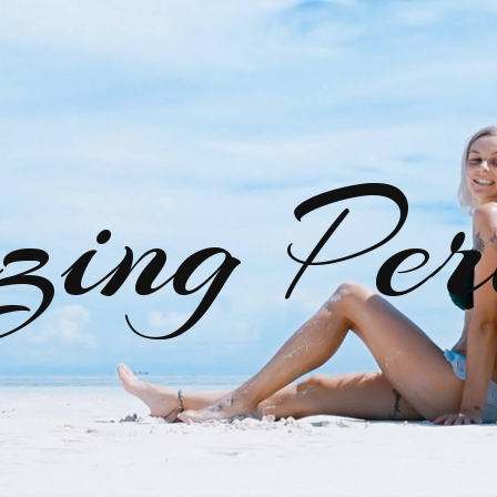
zing Per