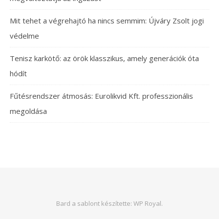
Mit tehet a végrehajtó ha nincs semmim: Újváry Zsolt jogi
védelme
Tenisz karkötő: az örök klasszikus, amely generációk óta
hódít
Fűtésrendszer átmosás: Eurolikvid Kft. professzionális
megoldása
Bard a sablont készítette:
WP Royal
.