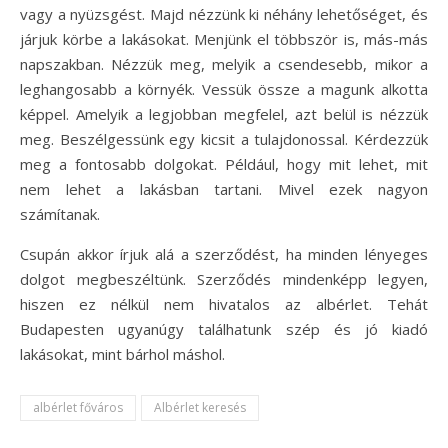
vagy a nyüzsgést. Majd nézzünk ki néhány lehetőséget, és
járjuk körbe a lakásokat. Menjünk el többször is, más-más
napszakban. Nézzük meg, melyik a csendesebb, mikor a
leghangosabb a környék. Vessük össze a magunk alkotta
képpel. Amelyik a legjobban megfelel, azt belül is nézzük
meg. Beszélgessünk egy kicsit a tulajdonossal. Kérdezzük
meg a fontosabb dolgokat. Például, hogy mit lehet, mit
nem lehet a lakásban tartani. Mivel ezek nagyon
számítanak.
Csupán akkor írjuk alá a szerződést, ha minden lényeges
dolgot megbeszéltünk. Szerződés mindenképp legyen,
hiszen ez nélkül nem hivatalos az albérlet. Tehát
Budapesten ugyanúgy találhatunk szép és jó kiadó
lakásokat, mint bárhol máshol.
albérlet főváros
Albérlet keresés