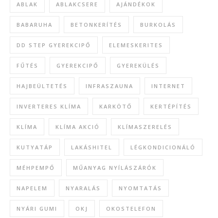
ABLAK
ABLAKCSERE
AJÁNDÉKOK
BABARUHA
BETONKERÍTÉS
BURKOLÁS
DD STEP GYEREKCIPŐ
ELEMESKERITES
FŰTÉS
GYEREKCIPŐ
GYEREKÜLÉS
HAJBEÜLTETÉS
INFRASZAUNA
INTERNET
INVERTERES KLÍMA
KARKÖTŐ
KERTÉPÍTÉS
KLÍMA
KLÍMA AKCIÓ
KLÍMASZERELÉS
KUTYATÁP
LAKÁSHITEL
LÉGKONDICIONÁLÓ
MÉHPEMPŐ
MŰANYAG NYÍLÁSZÁRÓK
NAPELEM
NYARALÁS
NYOMTATÁS
NYÁRI GUMI
OKJ
OKOSTELEFON