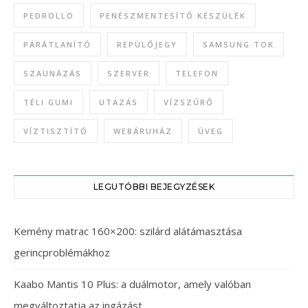
PEDROLLO
PENÉSZMENTESÍTŐ KÉSZÜLÉK
PÁRÁTLANÍTÓ
REPÜLŐJEGY
SAMSUNG TOK
SZAUNÁZÁS
SZERVER
TELEFON
TÉLI GUMI
UTAZÁS
VÍZSZŰRŐ
VÍZTISZTÍTÓ
WEBÁRUHÁZ
ÜVEG
LEGUTÓBBI BEJEGYZÉSEK
Kemény matrac 160×200: szilárd alátámasztása
gerincproblémákhoz
Kaabo Mantis 10 Plus: a duálmotor, amely valóban
megváltoztatja az ingázást