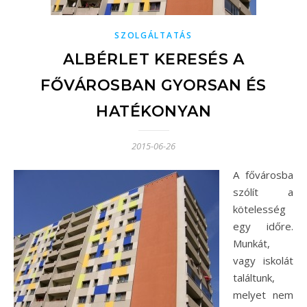
SZOLGÁLTATÁS
ALBÉRLET KERESÉS A
FŐVÁROSBAN GYORSAN ÉS
HATÉKONYAN
2015-06-26
A fővárosba
szólít a
kötelesség
egy időre.
Munkát,
vagy iskolát
találtunk,
melyet nem