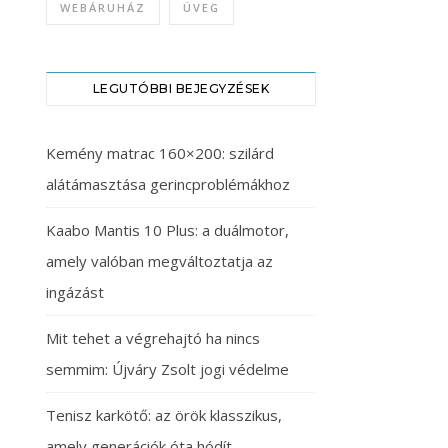
WEBÁRUHÁZ
ÜVEG
LEGUTÓBBI BEJEGYZÉSEK
Kemény matrac 160×200: szilárd
alátámasztása gerincproblémákhoz
Kaabo Mantis 10 Plus: a duálmotor,
amely valóban megváltoztatja az
ingázást
Mit tehet a végrehajtó ha nincs
semmim: Újváry Zsolt jogi védelme
Tenisz karkötő: az örök klasszikus,
amely generációk óta hódít