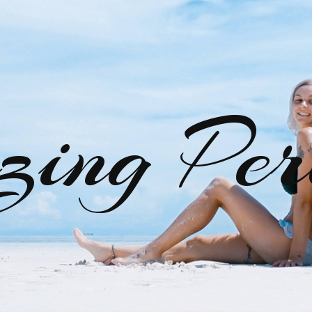
zing Per