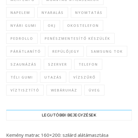
NAPELEM
NYARALÁS
NYOMTATÁS
NYÁRI GUMI
OKJ
OKOSTELEFON
PEDROLLO
PENÉSZMENTESÍTŐ KÉSZÜLÉK
PÁRÁTLANÍTÓ
REPÜLŐJEGY
SAMSUNG TOK
SZAUNÁZÁS
SZERVER
TELEFON
TÉLI GUMI
UTAZÁS
VÍZSZŰRŐ
VÍZTISZTÍTÓ
WEBÁRUHÁZ
ÜVEG
LEGUTÓBBI BEJEGYZÉSEK
Kemény matrac 160×200: szilárd alátámasztása