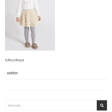
tüllszoknya
-
seditor