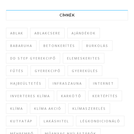
CÍMKÉK
ABLAK
ABLAKCSERE
AJÁNDÉKOK
BABARUHA
BETONKERÍTÉS
BURKOLÁS
DD STEP GYEREKCIPŐ
ELEMESKERITES
FŰTÉS
GYEREKCIPŐ
GYEREKÜLÉS
HAJBEÜLTETÉS
INFRASZAUNA
INTERNET
INVERTERES KLÍMA
KARKÖTŐ
KERTÉPÍTÉS
KLÍMA
KLÍMA AKCIÓ
KLÍMASZERELÉS
KUTYATÁP
LAKÁSHITEL
LÉGKONDICIONÁLÓ
MÉHPEMPŐ
MŰANYAG NYÍLÁSZÁRÓK