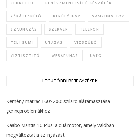
PEDROLLO
PENÉSZMENTESÍTŐ KÉSZÜLÉK
PÁRÁTLANÍTÓ
REPÜLŐJEGY
SAMSUNG TOK
SZAUNÁZÁS
SZERVER
TELEFON
TÉLI GUMI
UTAZÁS
VÍZSZŰRŐ
VÍZTISZTÍTÓ
WEBÁRUHÁZ
ÜVEG
LEGUTÓBBI BEJEGYZÉSEK
Kemény matrac 160×200: szilárd alátámasztása
gerincproblémákhoz
Kaabo Mantis 10 Plus: a duálmotor, amely valóban
megváltoztatja az ingázást