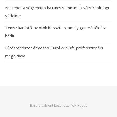
Mit tehet a végrehajtó ha nincs semmim: Újváry Zsolt jogi
védelme
Tenisz karkötő: az örök klasszikus, amely generációk óta
hódít
Fűtésrendszer átmosás: Eurolikvid Kft. professzionális
megoldása
Bard a sablont készítette:
WP Royal
.