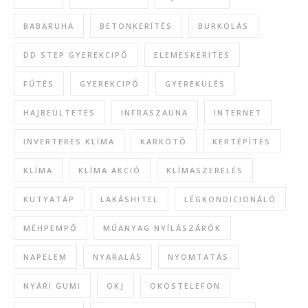
BABARUHA
BETONKERÍTÉS
BURKOLÁS
DD STEP GYEREKCIPŐ
ELEMESKERITES
FŰTÉS
GYEREKCIPŐ
GYEREKÜLÉS
HAJBEÜLTETÉS
INFRASZAUNA
INTERNET
INVERTERES KLÍMA
KARKÖTŐ
KERTÉPÍTÉS
KLÍMA
KLÍMA AKCIÓ
KLÍMASZERELÉS
KUTYATÁP
LAKÁSHITEL
LÉGKONDICIONÁLÓ
MÉHPEMPŐ
MŰANYAG NYÍLÁSZÁRÓK
NAPELEM
NYARALÁS
NYOMTATÁS
NYÁRI GUMI
OKJ
OKOSTELEFON