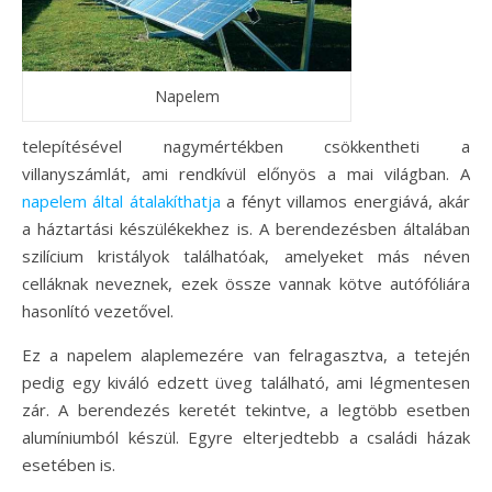
Napelem
telepítésével nagymértékben csökkentheti a
villanyszámlát, ami rendkívül előnyös a mai világban. A
napelem által átalakíthatja
a fényt villamos energiává, akár
a háztartási készülékekhez is. A berendezésben általában
szilícium kristályok találhatóak, amelyeket más néven
celláknak neveznek, ezek össze vannak kötve autófóliára
hasonlító vezetővel.
Ez a napelem alaplemezére van felragasztva, a tetején
pedig egy kiváló edzett üveg található, ami légmentesen
zár. A berendezés keretét tekintve, a legtöbb esetben
alumíniumból készül. Egyre elterjedtebb a családi házak
esetében is.