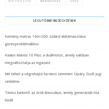
VÍZTISZTÍTÓ
WEBÁRUHÁZ
ÜVEG
LEGUTÓBBI BEJEGYZÉSEK
Kemény matrac 160×200: szilárd alátámasztása
gerincproblémákhoz
Kaabo Mantis 10 Plus: a duálmotor, amely valóban
megváltoztatja az ingázást
Mit tehet a végrehajtó ha nincs semmim: Újváry Zsolt jogi
védelme
Tenisz karkötő: az örök klasszikus, amely generációk óta
hódít