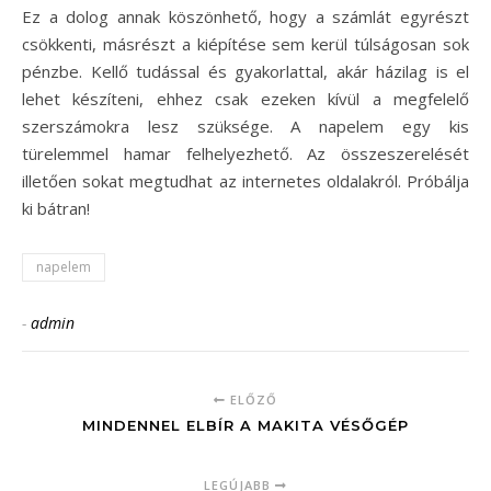
Ez a dolog annak köszönhető, hogy a számlát egyrészt
csökkenti, másrészt a kiépítése sem kerül túlságosan sok
pénzbe. Kellő tudással és gyakorlattal, akár házilag is el
lehet készíteni, ehhez csak ezeken kívül a megfelelő
szerszámokra lesz szüksége. A napelem egy kis
türelemmel hamar felhelyezhető. Az összeszerelését
illetően sokat megtudhat az internetes oldalakról. Próbálja
ki bátran!
napelem
-
admin
ELŐZŐ
MINDENNEL ELBÍR A MAKITA VÉSŐGÉP
LEGÚJABB