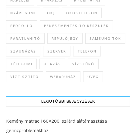
NAPELEM
NYARALÁS
NYOMTATÁS
NYÁRI GUMI
OKJ
OKOSTELEFON
PEDROLLO
PENÉSZMENTESÍTŐ KÉSZÜLÉK
PÁRÁTLANÍTÓ
REPÜLŐJEGY
SAMSUNG TOK
SZAUNÁZÁS
SZERVER
TELEFON
TÉLI GUMI
UTAZÁS
VÍZSZŰRŐ
VÍZTISZTÍTÓ
WEBÁRUHÁZ
ÜVEG
LEGUTÓBBI BEJEGYZÉSEK
Kemény matrac 160×200: szilárd alátámasztása
gerincproblémákhoz