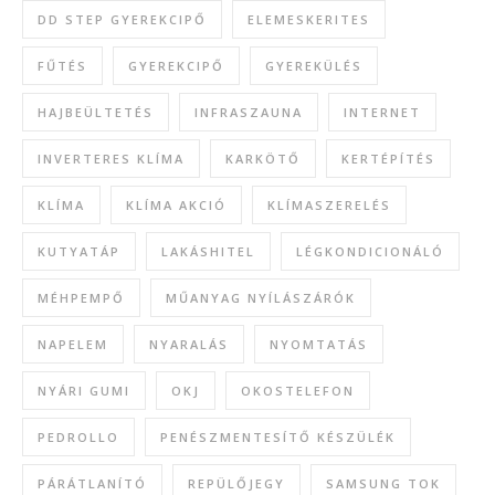
DD STEP GYEREKCIPŐ
ELEMESKERITES
FŰTÉS
GYEREKCIPŐ
GYEREKÜLÉS
HAJBEÜLTETÉS
INFRASZAUNA
INTERNET
INVERTERES KLÍMA
KARKÖTŐ
KERTÉPÍTÉS
KLÍMA
KLÍMA AKCIÓ
KLÍMASZERELÉS
KUTYATÁP
LAKÁSHITEL
LÉGKONDICIONÁLÓ
MÉHPEMPŐ
MŰANYAG NYÍLÁSZÁRÓK
NAPELEM
NYARALÁS
NYOMTATÁS
NYÁRI GUMI
OKJ
OKOSTELEFON
PEDROLLO
PENÉSZMENTESÍTŐ KÉSZÜLÉK
PÁRÁTLANÍTÓ
REPÜLŐJEGY
SAMSUNG TOK