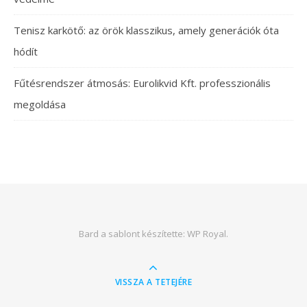
Tenisz karkötő: az örök klasszikus, amely generációk óta
hódít
Fűtésrendszer átmosás: Eurolikvid Kft. professzionális
megoldása
Bard a sablont készítette:
WP Royal
.
VISSZA A TETEJÉRE