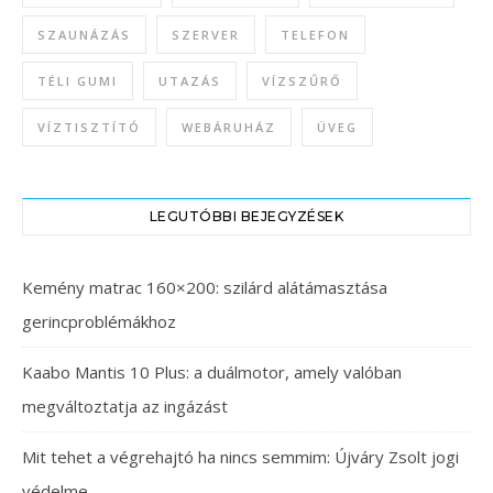
SZAUNÁZÁS
SZERVER
TELEFON
TÉLI GUMI
UTAZÁS
VÍZSZŰRŐ
VÍZTISZTÍTÓ
WEBÁRUHÁZ
ÜVEG
LEGUTÓBBI BEJEGYZÉSEK
Kemény matrac 160×200: szilárd alátámasztása
gerincproblémákhoz
Kaabo Mantis 10 Plus: a duálmotor, amely valóban
megváltoztatja az ingázást
Mit tehet a végrehajtó ha nincs semmim: Újváry Zsolt jogi
védelme