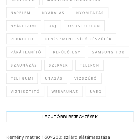
NAPELEM
NYARALÁS
NYOMTATÁS
NYÁRI GUMI
OKJ
OKOSTELEFON
PEDROLLO
PENÉSZMENTESÍTŐ KÉSZÜLÉK
PÁRÁTLANÍTÓ
REPÜLŐJEGY
SAMSUNG TOK
SZAUNÁZÁS
SZERVER
TELEFON
TÉLI GUMI
UTAZÁS
VÍZSZŰRŐ
VÍZTISZTÍTÓ
WEBÁRUHÁZ
ÜVEG
LEGUTÓBBI BEJEGYZÉSEK
Kemény matrac 160×200: szilárd alátámasztása