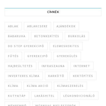
CÍMKÉK
ABLAK
ABLAKCSERE
AJÁNDÉKOK
BABARUHA
BETONKERÍTÉS
BURKOLÁS
DD STEP GYEREKCIPŐ
ELEMESKERITES
FŰTÉS
GYEREKCIPŐ
GYEREKÜLÉS
HAJBEÜLTETÉS
INFRASZAUNA
INTERNET
INVERTERES KLÍMA
KARKÖTŐ
KERTÉPÍTÉS
KLÍMA
KLÍMA AKCIÓ
KLÍMASZERELÉS
KUTYATÁP
LAKÁSHITEL
LÉGKONDICIONÁLÓ
MÉHPEMPŐ
MŰANYAG NYÍLÁSZÁRÓK