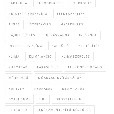
BABARUHA
BETONKERÍTÉS
BURKOLÁS
DD STEP GYEREKCIPŐ
ELEMESKERITES
FŰTÉS
GYEREKCIPŐ
GYEREKÜLÉS
HAJBEÜLTETÉS
INFRASZAUNA
INTERNET
INVERTERES KLÍMA
KARKÖTŐ
KERTÉPÍTÉS
KLÍMA
KLÍMA AKCIÓ
KLÍMASZERELÉS
KUTYATÁP
LAKÁSHITEL
LÉGKONDICIONÁLÓ
MÉHPEMPŐ
MŰANYAG NYÍLÁSZÁRÓK
NAPELEM
NYARALÁS
NYOMTATÁS
NYÁRI GUMI
OKJ
OKOSTELEFON
PEDROLLO
PENÉSZMENTESÍTŐ KÉSZÜLÉK