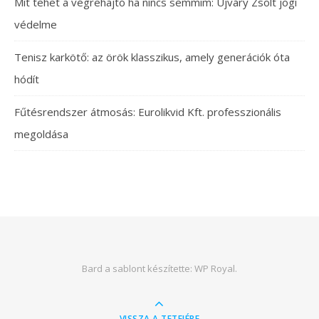
Mit tehet a végrehajtó ha nincs semmim: Újváry Zsolt jogi
védelme
Tenisz karkötő: az örök klasszikus, amely generációk óta
hódít
Fűtésrendszer átmosás: Eurolikvid Kft. professzionális
megoldása
Bard a sablont készítette:
WP Royal
.
VISSZA A TETEJÉRE