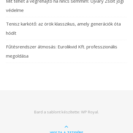
Mit tehet a végrehajtó ha nincs semmim: Újváry Zsolt jogi
védelme
Tenisz karkötő: az örök klasszikus, amely generációk óta
hódít
Fűtésrendszer átmosás: Eurolikvid Kft. professzionális
megoldása
Bard a sablont készítette:
WP Royal
.
VISSZA A TETEJÉRE