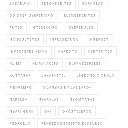
BABARUHA
BETONKERÍTÉS
BURKOLÁS
DD STEP GYEREKCIPŐ
ELEMESKERITES
FŰTÉS
GYEREKCIPŐ
GYEREKÜLÉS
HAJBEÜLTETÉS
INFRASZAUNA
INTERNET
INVERTERES KLÍMA
KARKÖTŐ
KERTÉPÍTÉS
KLÍMA
KLÍMA AKCIÓ
KLÍMASZERELÉS
KUTYATÁP
LAKÁSHITEL
LÉGKONDICIONÁLÓ
MÉHPEMPŐ
MŰANYAG NYÍLÁSZÁRÓK
NAPELEM
NYARALÁS
NYOMTATÁS
NYÁRI GUMI
OKJ
OKOSTELEFON
PEDROLLO
PENÉSZMENTESÍTŐ KÉSZÜLÉK