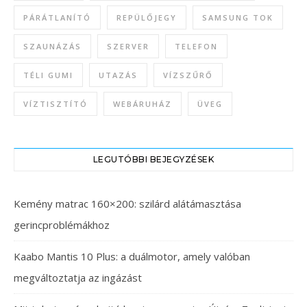
PÁRÁTLANÍTÓ
REPÜLŐJEGY
SAMSUNG TOK
SZAUNÁZÁS
SZERVER
TELEFON
TÉLI GUMI
UTAZÁS
VÍZSZŰRŐ
VÍZTISZTÍTÓ
WEBÁRUHÁZ
ÜVEG
LEGUTÓBBI BEJEGYZÉSEK
Kemény matrac 160×200: szilárd alátámasztása
gerincproblémákhoz
Kaabo Mantis 10 Plus: a duálmotor, amely valóban
megváltoztatja az ingázást