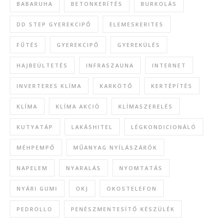
BABARUHA
BETONKERÍTÉS
BURKOLÁS
DD STEP GYEREKCIPŐ
ELEMESKERITES
FŰTÉS
GYEREKCIPŐ
GYEREKÜLÉS
HAJBEÜLTETÉS
INFRASZAUNA
INTERNET
INVERTERES KLÍMA
KARKÖTŐ
KERTÉPÍTÉS
KLÍMA
KLÍMA AKCIÓ
KLÍMASZERELÉS
KUTYATÁP
LAKÁSHITEL
LÉGKONDICIONÁLÓ
MÉHPEMPŐ
MŰANYAG NYÍLÁSZÁRÓK
NAPELEM
NYARALÁS
NYOMTATÁS
NYÁRI GUMI
OKJ
OKOSTELEFON
PEDROLLO
PENÉSZMENTESÍTŐ KÉSZÜLÉK