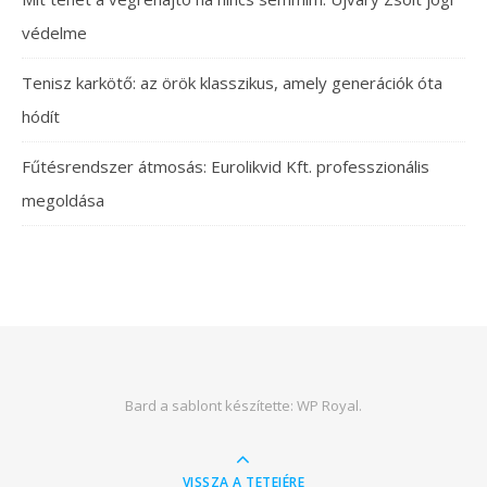
védelme
Tenisz karkötő: az örök klasszikus, amely generációk óta
hódít
Fűtésrendszer átmosás: Eurolikvid Kft. professzionális
megoldása
Bard a sablont készítette:
WP Royal
.
VISSZA A TETEJÉRE