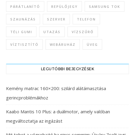
PÁRÁTLANÍTÓ
REPÜLŐJEGY
SAMSUNG TOK
SZAUNÁZÁS
SZERVER
TELEFON
TÉLI GUMI
UTAZÁS
VÍZSZŰRŐ
VÍZTISZTÍTÓ
WEBÁRUHÁZ
ÜVEG
LEGUTÓBBI BEJEGYZÉSEK
Kemény matrac 160×200: szilárd alátámasztása
gerincproblémákhoz
Kaabo Mantis 10 Plus: a duálmotor, amely valóban
megváltoztatja az ingázást
Mit tehet a végrehajtó ha nincs semmim: Újváry Zsolt jogi