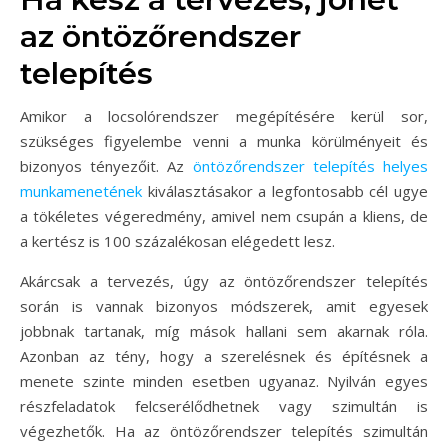
az öntözőrendszer
telepítés
Amikor a locsolórendszer megépítésére kerül sor,
szükséges figyelembe venni a munka körülményeit és
bizonyos tényezőit. Az
öntözőrendszer telepítés helyes
munkamenetének
kiválasztásakor a legfontosabb cél ugye
a tökéletes végeredmény, amivel nem csupán a kliens, de
a kertész is 100 százalékosan elégedett lesz.
Akárcsak a tervezés, úgy az öntözőrendszer telepítés
során is vannak bizonyos módszerek, amit egyesek
jobbnak tartanak, míg mások hallani sem akarnak róla.
Azonban az tény, hogy a szerelésnek és építésnek a
menete szinte minden esetben ugyanaz. Nyilván egyes
részfeladatok felcserélődhetnek vagy szimultán is
végezhetők. Ha az öntözőrendszer telepítés szimultán