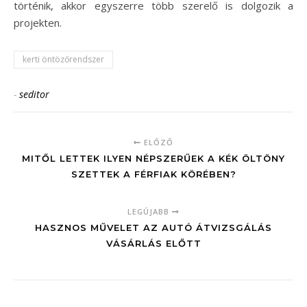
történik, akkor egyszerre több szerelő is dolgozik a
projekten.
kerti öntözőrendszer
-
seditor
ELŐZŐ
MITŐL LETTEK ILYEN NÉPSZERŰEK A KÉK ÖLTÖNY
SZETTEK A FÉRFIAK KÖRÉBEN?
LEGÚJABB
HASZNOS MŰVELET AZ AUTÓ ÁTVIZSGÁLÁS
VÁSÁRLÁS ELŐTT