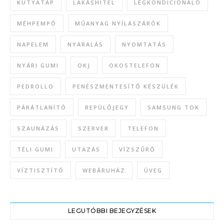
KUTYATÁP
LAKÁSHITEL
LÉGKONDICIONÁLÓ
MÉHPEMPŐ
MŰANYAG NYÍLÁSZÁRÓK
NAPELEM
NYARALÁS
NYOMTATÁS
NYÁRI GUMI
OKJ
OKOSTELEFON
PEDROLLO
PENÉSZMENTESÍTŐ KÉSZÜLÉK
PÁRÁTLANÍTÓ
REPÜLŐJEGY
SAMSUNG TOK
SZAUNÁZÁS
SZERVER
TELEFON
TÉLI GUMI
UTAZÁS
VÍZSZŰRŐ
VÍZTISZTÍTÓ
WEBÁRUHÁZ
ÜVEG
LEGUTÓBBI BEJEGYZÉSEK