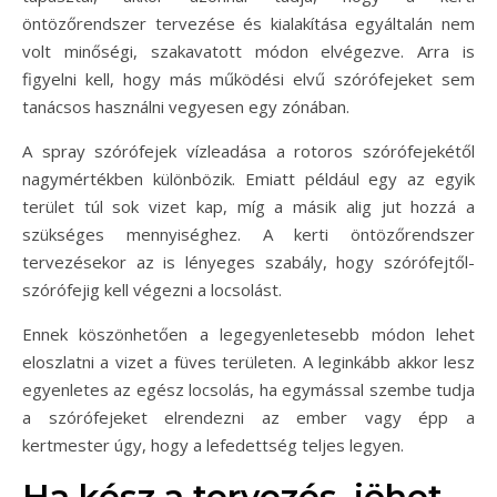
öntözőrendszer tervezése és kialakítása egyáltalán nem
volt minőségi, szakavatott módon elvégezve. Arra is
figyelni kell, hogy más működési elvű szórófejeket sem
tanácsos használni vegyesen egy zónában.
A spray szórófejek vízleadása a rotoros szórófejekétől
nagymértékben különbözik. Emiatt például egy az egyik
terület túl sok vizet kap, míg a másik alig jut hozzá a
szükséges mennyiséghez. A kerti öntözőrendszer
tervezésekor az is lényeges szabály, hogy szórófejtől-
szórófejig kell végezni a locsolást.
Ennek köszönhetően a legegyenletesebb módon lehet
eloszlatni a vizet a füves területen. A leginkább akkor lesz
egyenletes az egész locsolás, ha egymással szembe tudja
a szórófejeket elrendezni az ember vagy épp a
kertmester úgy, hogy a lefedettség teljes legyen.
Ha kész a tervezés, jöhet