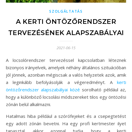
SZOLGÁLTATÁS
A KERTI ÖNTÖZŐRENDSZER
TERVEZÉSÉNEK ALAPSZABÁLYAI
2021-06-15
A locsolórendszer tervezéssel kapcsolatban léteznek
bizonyos irányelvek, amelyek néhány általános szituációban
jól jönnek, azonban mégiscsak a valós helyzetek azok, amik
a leginkább befolyásolják a végeredményt. A
kerti
öntözőrendszer alapszabályai közé
sorolható például az,
hogy a különböző locsolási módszereket tilos egy öntözési
zónán belül alkalmazni.
Hatalmas hiba például a szórófejeket és a csepegtetést
egy adott zónán bevetni. Ha egy profi kertmester ilyet
tapasztal, akkor azonnal tudja, hogy a kerti