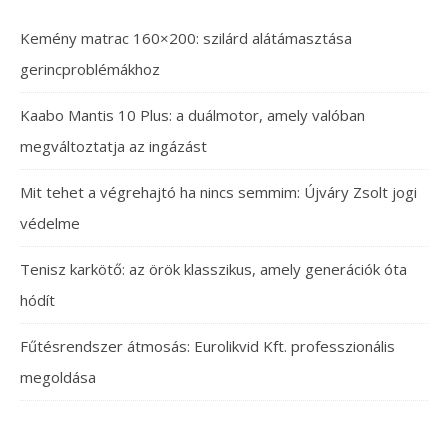
Kemény matrac 160×200: szilárd alátámasztása
gerincproblémákhoz
Kaabo Mantis 10 Plus: a duálmotor, amely valóban
megváltoztatja az ingázást
Mit tehet a végrehajtó ha nincs semmim: Újváry Zsolt jogi
védelme
Tenisz karkötő: az örök klasszikus, amely generációk óta
hódít
Fűtésrendszer átmosás: Eurolikvid Kft. professzionális
megoldása