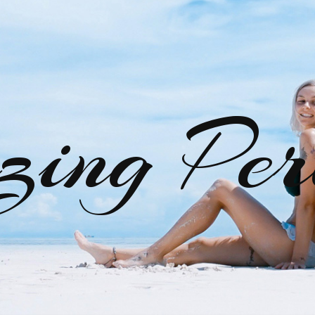
zing Per