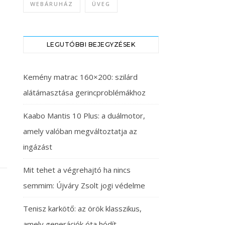
WEBÁRUHÁZ
ÜVEG
LEGUTÓBBI BEJEGYZÉSEK
Kemény matrac 160×200: szilárd
alátámasztása gerincproblémákhoz
Kaabo Mantis 10 Plus: a duálmotor,
amely valóban megváltoztatja az
ingázást
Mit tehet a végrehajtó ha nincs
semmim: Újváry Zsolt jogi védelme
Tenisz karkötő: az örök klasszikus,
amely generációk óta hódít