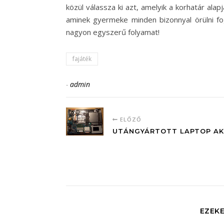
közül válassza ki azt, amelyik a korhatár ala
aminek gyermeke minden bizonnyal örülni fog
nagyon egyszerű folyamat!
fajáték
-
admin
ELŐZŐ
UTÁNGYÁRTOTT LAPTOP A
EZEKE