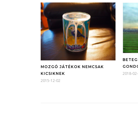
BETEG
GOND
MOZGÓ JÁTÉKOK NEMCSAK
2018-02
KICSIKNEK
2015-12-02