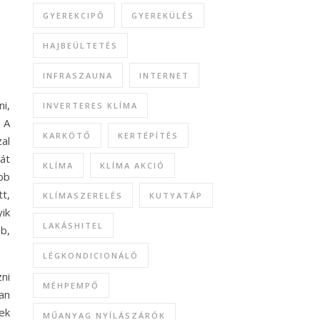
GYEREKCIPŐ
GYEREKÜLÉS
HAJBEÜLTETÉS
INFRASZAUNA
INTERNET
i,
INVERTERES KLÍMA
 A
KARKÖTŐ
KERTÉPÍTÉS
al
át
KLÍMA
KLÍMA AKCIÓ
bb
t,
KLÍMASZERELÉS
KUTYATÁP
ik
LAKÁSHITEL
b,
LÉGKONDICIONÁLÓ
ni
MÉHPEMPŐ
an
ek
MŰANYAG NYÍLÁSZÁRÓK