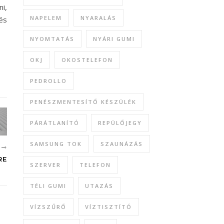
ni,
NAPELEM
NYARALÁS
és
NYOMTATÁS
NYÁRI GUMI
OKJ
OKOSTELEFON
PEDROLLO
PENÉSZMENTESÍTŐ KÉSZÜLÉK
PÁRÁTLANÍTÓ
REPÜLŐJEGY
SAMSUNG TOK
SZAUNÁZÁS
B
RE
SZERVER
TELEFON
TÉLI GUMI
UTAZÁS
VÍZSZŰRŐ
VÍZTISZTÍTÓ