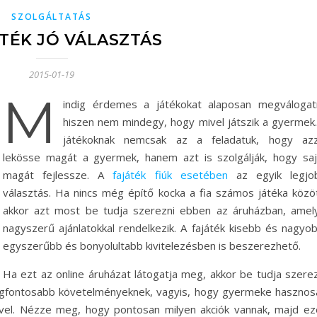
SZOLGÁLTATÁS
ÁTÉK JÓ VÁLASZTÁS
2015-01-19
M
indig érdemes a játékokat alaposan megválogatn
hiszen nem mindegy, hogy mivel játszik a gyermek.
játékoknak nemcsak az a feladatuk, hogy azz
lekösse magát a gyermek, hanem azt is szolgálják, hogy saj
magát fejlessze. A
fajáték fiúk esetében
az egyik legjo
választás. Ha nincs még építő kocka a fia számos játéka közöt
akkor azt most be tudja szerezni ebben az áruházban, amely
nagyszerű ajánlatokkal rendelkezik. A fajáték kisebb és nagyob
egyszerűbb és bonyolultabb kivitelezésben is beszerezhető.
Ha ezt az online áruházat látogatja meg, akkor be tudja szerez
legfontosabb követelményeknek, vagyis, hogy gyermeke hasznos
gével. Nézze meg, hogy pontosan milyen akciók vannak, majd ez