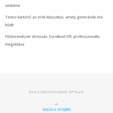
védelme
Tenisz karkötő: az örök klasszikus, amely generációk óta
hódít
Fűtésrendszer átmosás: Eurolikvid Kft. professzionális
megoldása
Bard a sablont készítette:
WP Royal
.
VISSZA A TETEJÉRE