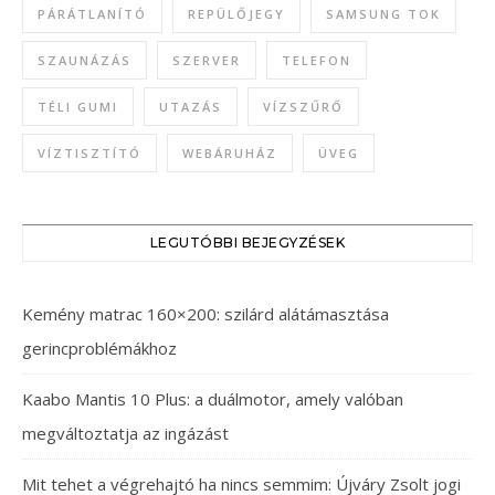
PÁRÁTLANÍTÓ
REPÜLŐJEGY
SAMSUNG TOK
SZAUNÁZÁS
SZERVER
TELEFON
TÉLI GUMI
UTAZÁS
VÍZSZŰRŐ
VÍZTISZTÍTÓ
WEBÁRUHÁZ
ÜVEG
LEGUTÓBBI BEJEGYZÉSEK
Kemény matrac 160×200: szilárd alátámasztása
gerincproblémákhoz
Kaabo Mantis 10 Plus: a duálmotor, amely valóban
megváltoztatja az ingázást
Mit tehet a végrehajtó ha nincs semmim: Újváry Zsolt jogi