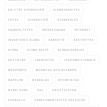
DD STEP GYEREKCIPŐ
ELEMESKERITES
FŰTÉS
GYEREKCIPŐ
GYEREKÜLÉS
HAJBEÜLTETÉS
INFRASZAUNA
INTERNET
INVERTERES KLÍMA
KARKÖTŐ
KERTÉPÍTÉS
KLÍMA
KLÍMA AKCIÓ
KLÍMASZERELÉS
KUTYATÁP
LAKÁSHITEL
LÉGKONDICIONÁLÓ
MÉHPEMPŐ
MŰANYAG NYÍLÁSZÁRÓK
NAPELEM
NYARALÁS
NYOMTATÁS
NYÁRI GUMI
OKJ
OKOSTELEFON
PEDROLLO
PENÉSZMENTESÍTŐ KÉSZÜLÉK