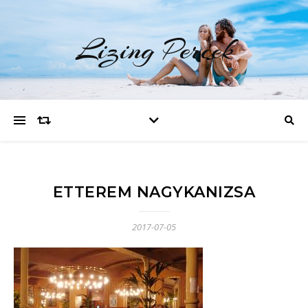
Lizing Percek
ETTEREM ​N​AGYKANIZSA
2017-07-05