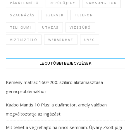
PÁRÁTLANÍTÓ
REPÜLŐJEGY
SAMSUNG TOK
SZAUNÁZÁS
SZERVER
TELEFON
TÉLI GUMI
UTAZÁS
VÍZSZŰRŐ
VÍZTISZTÍTÓ
WEBÁRUHÁZ
ÜVEG
LEGUTÓBBI BEJEGYZÉSEK
Kemény matrac 160×200: szilárd alátámasztása
gerincproblémákhoz
Kaabo Mantis 10 Plus: a duálmotor, amely valóban
megváltoztatja az ingázást
Mit tehet a végrehajtó ha nincs semmim: Újváry Zsolt jogi