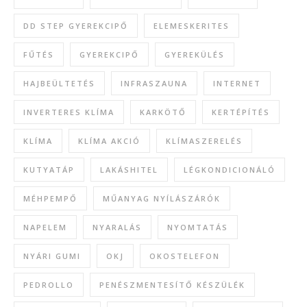
DD STEP GYEREKCIPŐ
ELEMESKERITES
FŰTÉS
GYEREKCIPŐ
GYEREKÜLÉS
HAJBEÜLTETÉS
INFRASZAUNA
INTERNET
INVERTERES KLÍMA
KARKÖTŐ
KERTÉPÍTÉS
KLÍMA
KLÍMA AKCIÓ
KLÍMASZERELÉS
KUTYATÁP
LAKÁSHITEL
LÉGKONDICIONÁLÓ
MÉHPEMPŐ
MŰANYAG NYÍLÁSZÁRÓK
NAPELEM
NYARALÁS
NYOMTATÁS
NYÁRI GUMI
OKJ
OKOSTELEFON
PEDROLLO
PENÉSZMENTESÍTŐ KÉSZÜLÉK