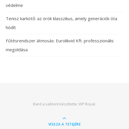
védelme
Tenisz karkötő: az örök klasszikus, amely generációk óta
hódít
Fűtésrendszer átmosás: Eurolikvid Kft. professzionális
megoldása
Bard a sablont készítette:
WP Royal
.
VISSZA A TETEJÉRE