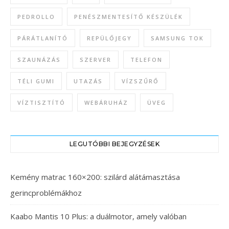
PEDROLLO
PENÉSZMENTESÍTŐ KÉSZÜLÉK
PÁRÁTLANÍTÓ
REPÜLŐJEGY
SAMSUNG TOK
SZAUNÁZÁS
SZERVER
TELEFON
TÉLI GUMI
UTAZÁS
VÍZSZŰRŐ
VÍZTISZTÍTÓ
WEBÁRUHÁZ
ÜVEG
LEGUTÓBBI BEJEGYZÉSEK
Kemény matrac 160×200: szilárd alátámasztása
gerincproblémákhoz
Kaabo Mantis 10 Plus: a duálmotor, amely valóban