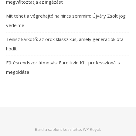
megváltoztatja az ingázást
Mit tehet a végrehajtó ha nincs semmim: Újváry Zsolt jogi
védelme
Tenisz karkötő: az örök klasszikus, amely generációk óta
hódít
Fűtésrendszer átmosás: Eurolikvid Kft. professzionális
megoldása
Bard a sablont készítette:
WP Royal
.