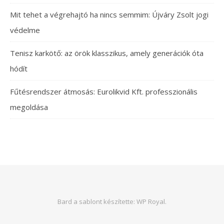
Mit tehet a végrehajtó ha nincs semmim: Újváry Zsolt jogi
védelme
Tenisz karkötő: az örök klasszikus, amely generációk óta
hódít
Fűtésrendszer átmosás: Eurolikvid Kft. professzionális
megoldása
Bard a sablont készítette:
WP Royal
.