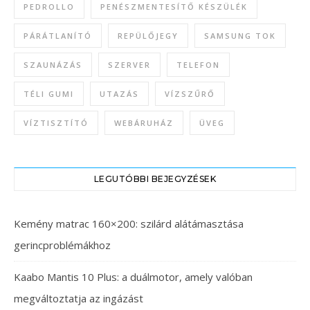
PEDROLLO
PENÉSZMENTESÍTŐ KÉSZÜLÉK
PÁRÁTLANÍTÓ
REPÜLŐJEGY
SAMSUNG TOK
SZAUNÁZÁS
SZERVER
TELEFON
TÉLI GUMI
UTAZÁS
VÍZSZŰRŐ
VÍZTISZTÍTÓ
WEBÁRUHÁZ
ÜVEG
LEGUTÓBBI BEJEGYZÉSEK
Kemény matrac 160×200: szilárd alátámasztása
gerincproblémákhoz
Kaabo Mantis 10 Plus: a duálmotor, amely valóban
megváltoztatja az ingázást