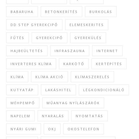
BABARUHA
BETONKERÍTÉS
BURKOLÁS
DD STEP GYEREKCIPŐ
ELEMESKERITES
FŰTÉS
GYEREKCIPŐ
GYEREKÜLÉS
HAJBEÜLTETÉS
INFRASZAUNA
INTERNET
INVERTERES KLÍMA
KARKÖTŐ
KERTÉPÍTÉS
KLÍMA
KLÍMA AKCIÓ
KLÍMASZERELÉS
KUTYATÁP
LAKÁSHITEL
LÉGKONDICIONÁLÓ
MÉHPEMPŐ
MŰANYAG NYÍLÁSZÁRÓK
NAPELEM
NYARALÁS
NYOMTATÁS
NYÁRI GUMI
OKJ
OKOSTELEFON